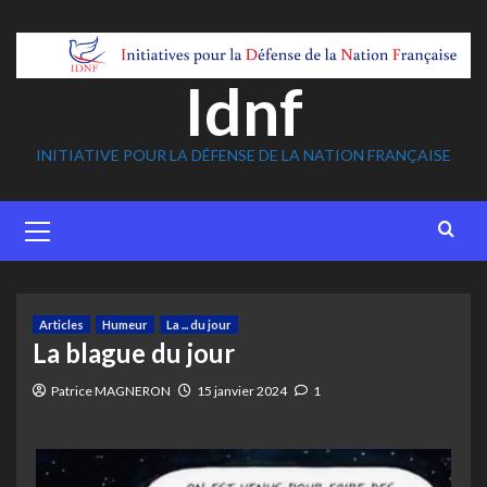
Skip
to
content
Idnf
INITIATIVE POUR LA DÉFENSE DE LA NATION FRANÇAISE
Primary
Menu
Articles
Humeur
La ... du jour
La blague du jour
Patrice MAGNERON
15 janvier 2024
1