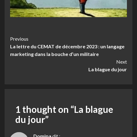
Post
Previous
La lettre du CEMAT de décembre 2023 : un langage
Navigation
marketing dans la bouche d’un militaire
Next
La blague du jour
1 thought on “
La blague
du jour
”
Domipa
dit :