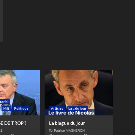
torial
Mili
Politique
Articles
La ... du jour
E DE TROP ?
La blague du jour
RE
Patrice MAGNERON