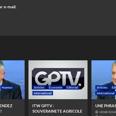
r e-mail.
Humeur
Articles
Économie
Éditorial
Articles
Édi
International
International
FENDEZ
ITW GPTV :
UNE PHRAS
!
SOUVERAINETE AGRICOLE
HENRI ROU