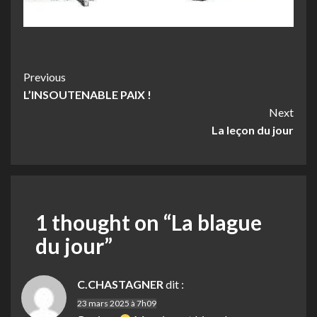
Post
Previous
L’INSOUTENABLE PAIX !
Navigation
Next
La leçon du jour
1 thought on “
La blague
du jour
”
C.CHASTAGNER
dit :
23 mars 2025 à 7h09