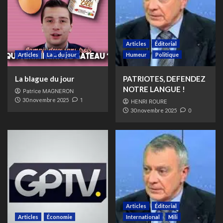
Articles
Éditorial
Articles
La ... du jour
Humeur
Politique
La blague du jour
PATRIOTES, DEFENDEZ
NOTRE LANGUE !
Patrice MAGNERON
30 novembre 2025
1
HENRI ROURE
30 novembre 2025
0
Articles
Éditorial
Articles
Économie
International
Mili