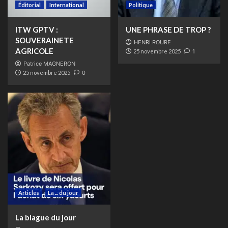
Éditorial
International
Politique
ITW GPTV :
UNE PHRASE DE TROP ?
SOUVERAINETE
HENRI ROURE
AGRICOLE
25 novembre 2025
1
Patrice MAGNERON
25 novembre 2025
0
Articles
La ... du jour
La blague du jour