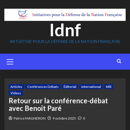
Skip
to
content
Idnf
INITIATIVE POUR LA DÉFENSE DE LA NATION FRANÇAISE
Primary
Menu
Articles
Conférences Débats
Éditorial
International
Mili
Videos
Retour sur la conférence-débat
avec Benoit Paré
Patrice MAGNERON
9 octobre 2025
0