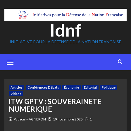
Skip
to
content
Idnf
INITIATIVE POUR LA DÉFENSE DE LA NATION FRANÇAISE
Primary
Menu
Articles
Conférences Débats
Économie
Éditorial
Politique
Videos
ITW GPTV : SOUVERAINETE
NUMERIQUE
Patrice MAGNERON
19 novembre 2025
1