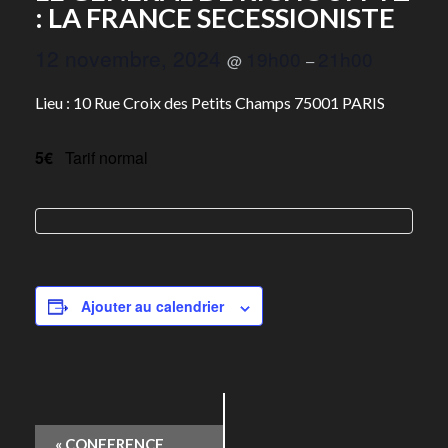
: LA FRANCE SECESSIONISTE
12 novembre, 2024
19h00
21h00
@
–
Lieu : 10 Rue Croix des Petits Champs 75001 PARIS
5€
Tarif normal
Ajouter au calendrier
Navigation
«
CONFERENCE