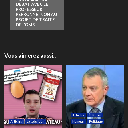
Évènement
DEBAT AVEC LE
PROFESSEUR
PERRONNE: NON AU
PROJET DE TRAITE
DE L’OMS
Vous aimerez aussi…
Articles
Éditorial
Articles
La ... du jour
Humeur
Politique