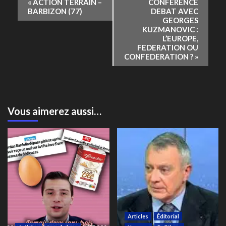
«
ACTION TERRAIN –
CONFERENCE
Évènement
BARBIZON (77)
DEBAT AVEC
GEORGES
KUZMANOVIC :
L’EUROPE,
FEDERATION OU
CONFEDERATION ?
»
Vous aimerez aussi…
Articles
Éditorial