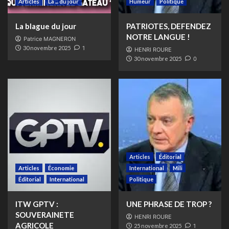
Articles
La ... du jour
Humeur
Politique
La blague du jour
PATRIOTES, DEFENDEZ
NOTRE LANGUE !
Patrice MAGNERON
30 novembre 2025
1
HENRI ROURE
30 novembre 2025
0
Articles
Éditorial
Articles
Économie
International
Mili
Éditorial
International
Politique
ITW GPTV :
UNE PHRASE DE TROP ?
SOUVERAINETE
HENRI ROURE
AGRICOLE
25 novembre 2025
1