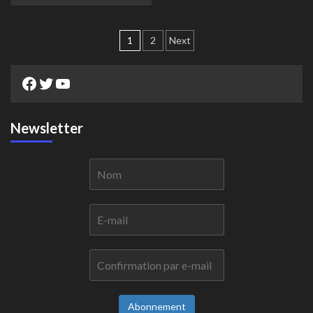
Pagination
1
2
Next
des
Facebook
Twitter
YouTube
publications
Newsletter
Abonnement