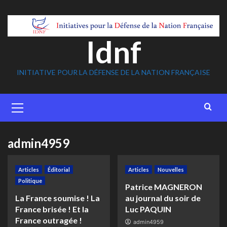
Skip
to
content
Idnf
INITIATIVE POUR LA DÉFENSE DE LA NATION FRANÇAISE
Primary
Menu
admin4959
Articles
Éditorial
Articles
Nouvelles
Politique
Patrice MAGNERON
La France soumise ! La
au journal du soir de
France brisée ! Et la
Luc PAQUIN
France outragée !
admin4959