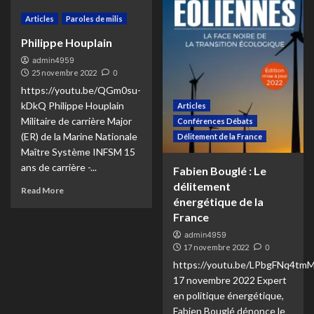
Articles
Paroles de milis
Philippe Houplain
admin4959
25 novembre 2022
0
https://youtu.be/QGm0su-
kDkQ Philippe Houplain
Articles
Militaire de carrière Major
Conférences Débats
(ER) de la Marine Nationale
Délitement de la France
Maître Système INFSM 15
ans de carrière -...
Fabien Bouglé : Le
délitement
Read More
énergétique de la
France
admin4959
17 novembre 2022
0
https://youtu.be/LPbgFNq4tm
17 novembre 2022 Expert
en politique énergétique,
Fabien Bouglé dénonce le