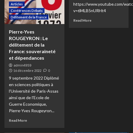
https://www.youtube.com/watc
Articles
v=6MLB5nURHt4
Conférences Débats
Délitement de la France
Read More
Pierre-Yves
ROUGEYRON : Le
délitement de la
France: souveraineté
et dépendances
admin4959
16 décembre 2022
0
9 septembre 2022 Diplômé
en sciences politiques à
l'Université de Paris-Assas
ainsi que de l'Ecole de
Guerre Economique,
Pierre-Yves Rougeyron...
Read More