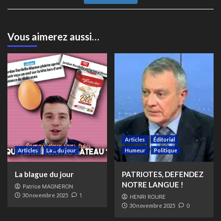
Vous aimerez aussi…
Articles
Éditorial
Articles
La ... du jour
Humeur
Politique
La blague du jour
PATRIOTES, DEFENDEZ
NOTRE LANGUE !
Patrice MAGNERON
30 novembre 2025
1
HENRI ROURE
30 novembre 2025
0