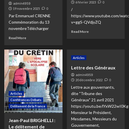
6 février 2023
0
admin4959
19 novembre 2025
0
/
Par Emmanuel CRENNE
https://www.youtube.com/watc
Commémoration du 13
v=ggS-QVdjyZQ
novembreTélécharger
Read More
Read More
Articles
Lettre des Généraux
admin4959
20 décembre 2022
0
Lettre aux gouvernants,
dite "Tribune des
Articles
Généraux" 21 avril 2021
Conférences Débats
https://youtu.be/lYxW22wI0Kg
Délitement de la France
Monsieur le Président,
Mesdames, Messieurs du
Jean-Paul BRIGHELLI :
Gouvernement,
Le délitement de