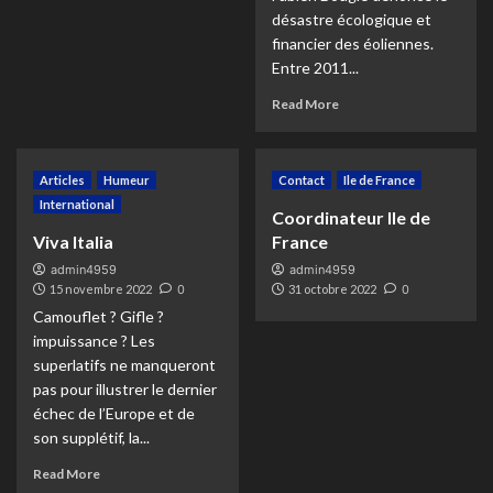
désastre écologique et
financier des éoliennes.
Entre 2011...
Read More
Articles
Humeur
Contact
Ile de France
International
Coordinateur Ile de
Viva Italia
France
admin4959
admin4959
15 novembre 2022
0
31 octobre 2022
0
Camouflet ? Gifle ?
impuissance ? Les
superlatifs ne manqueront
pas pour illustrer le dernier
échec de l’Europe et de
son supplétif, la...
Read More