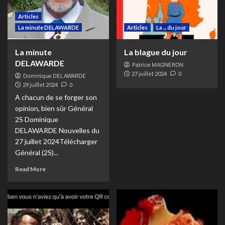
Articles
La minute DELAWARDE
Articles
La ... du jour
La minute
La blague du jour
DELAWARDE
Patrice MAGNERON
27 juillet 2024
0
Dominique DELAWARDE
29 juillet 2024
0
A chacun de se forger son
opinion, bien sûr Général
2S Dominique
DELAWARDE Nouvelles du
27 juillet 2024Télécharger
Général (2S)...
Read More