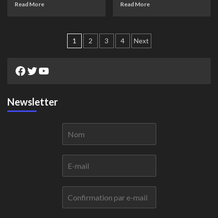
Read More
Read More
Pagination
1
2
3
4
Next
des
Facebook
Twitter
YouTube
publications
Newsletter