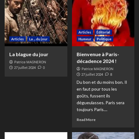
Articles
Éditorial
Articles
La ... du jour
Humeur
Politique
La blague du jour
Bienvenue à Paris-
décadence 2024 !
Patrice MAGNERON
27 juillet 2024
0
Patrice MAGNERON
27 juillet 2024
8
Du bon et du moins bon. Il
en faut pour tous les
goûts, fussent ils
dégueulasses. Paris sera
toujours Paris....
Read More