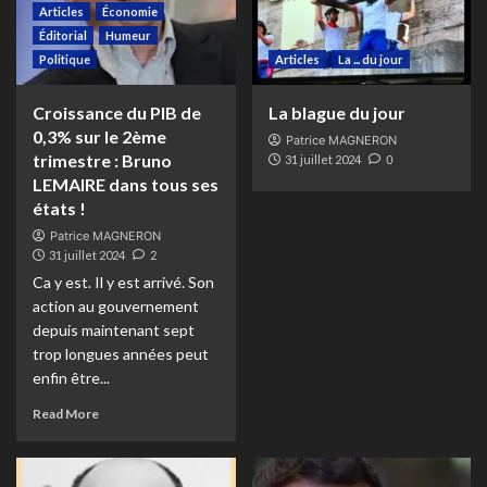
Articles
Économie
Éditorial
Humeur
Politique
Articles
La ... du jour
Croissance du PIB de
La blague du jour
0,3% sur le 2ème
Patrice MAGNERON
trimestre : Bruno
31 juillet 2024
0
LEMAIRE dans tous ses
états !
Patrice MAGNERON
31 juillet 2024
2
Ca y est. Il y est arrivé. Son
action au gouvernement
depuis maintenant sept
trop longues années peut
enfin être...
Read More