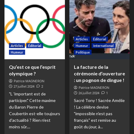
Articles
Éditorial
Articles
Éditorial
Humeur
International
Humeur
Politique
Qu’est ce que l’esprit
La facture de la
olympique ?
cérémonie d’ouverture
: un pognon de dingue !
Patrice MAGNERON
27 juillet 2024
2
Patrice MAGNERON
26 juillet 2024
1
"L 'important est de
participer." Cette maxime
Sacré Tony ! Sacrée Amélie
du Baron Pierre de
! La célèbre devise
Coubertin est-elle toujours
"impossible n'est pas
d'actualité ? Rien n'est
français" est remise au
moins sûr....
goût du jour, à...