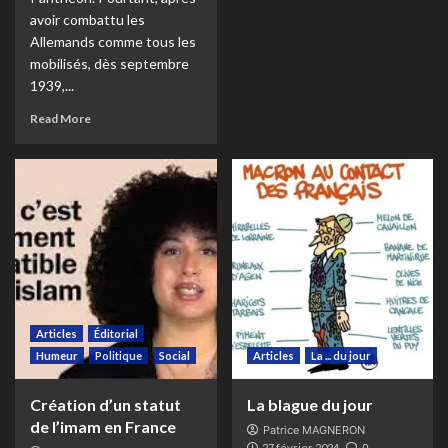
avoir combattu les
Allemands comme tous les
mobilisés, dès septembre
1939,...
Read More
Articles
Éditorial
Humeur
Politique
Social
Articles
La ... du jour
Création d’un statut
La blague du jour
de l’imam en France
Patrice MAGNERON
27 février 2024