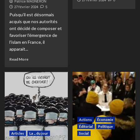
0
Patrice MAGNERON
27 février 2024
5
Puisqu'il est désormais
acquis que nos autorités
ont décidé de composer et
favoriser l'émergence de
l'islam en France, il
apparait...
Read More
Actions
Économie
Éditorial
Politique
Articles
La ... du jour
Social