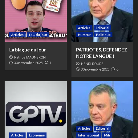
Articles
Éditorial
Articles
La ... du jour
Humeur
Politique
La blague du jour
PATRIOTES, DEFENDEZ
NOTRE LANGUE !
Patrice MAGNERON
30 novembre 2025
1
HENRI ROURE
30 novembre 2025
0
Articles
Éditorial
Articles
Économie
International
Mili