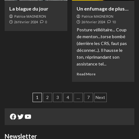
La blague du jour
Un enfumage de plus…
Patrice MAGNERON
Patrice MAGNERON
26 février 2024
0
26 février 2024
10
Posture vélléitaire... Coup
de menton...torse bombé
(derrière les CRS, faut pas
déconner...). Il hausse le
ton, réprimandant son
assistance tel...
Read More
Pagination
1
2
3
4
…
7
Next
des
Facebook
Twitter
YouTube
publications
Newsletter