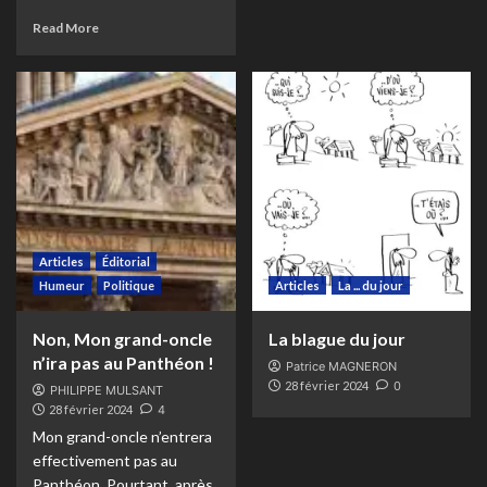
Read More
Articles
Éditorial
Humeur
Politique
Articles
La ... du jour
Non, Mon grand-oncle
La blague du jour
n’ira pas au Panthéon !
Patrice MAGNERON
28 février 2024
0
PHILIPPE MULSANT
28 février 2024
4
Mon grand-oncle n’entrera
effectivement pas au
Panthéon. Pourtant, après