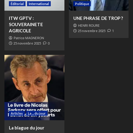
Éditorial
International
Politique
ITW GPTV :
UNE PHRASE DE TROP ?
SOUVERAINETE
HENRI ROURE
AGRICOLE
25 novembre 2025
1
Patrice MAGNERON
25 novembre 2025
0
Articles
La ... du jour
La blague du jour