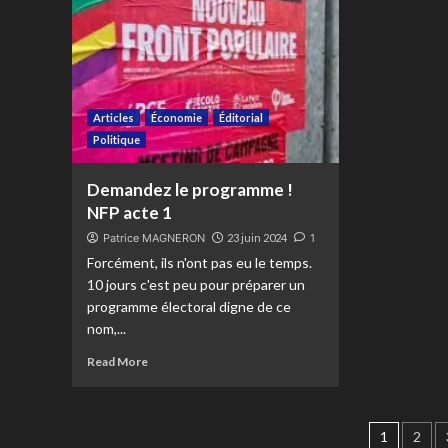
Articles
Économie
Éditorial
Politique
Demandez le programme !
NFP acte 1
Patrice MAGNERON
23 juin 2024
1
Forcément, ils n'ont pas eu le temps.
10 jours c'est peu pour préparer un
programme électoral digne de ce
nom,...
Read More
Pagin
1
2