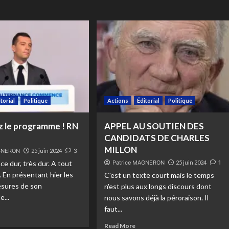
itorial
Politique
Actions
Éditorial
Politique
 le programme ! RN
APPEL AU SOUTIEN DES
CANDIDATS DE CHARLES
MILLON
AGNERON
25 juin 2024
3
ce dur, très dur. A tout
Patrice MAGNERON
25 juin 2024
1
. En présentant hier les
C'est un texte court mais le temps
sures de son
n'est plus aux longs discours dont
e...
nous savons déjà la péroraison. Il
faut...
Read More