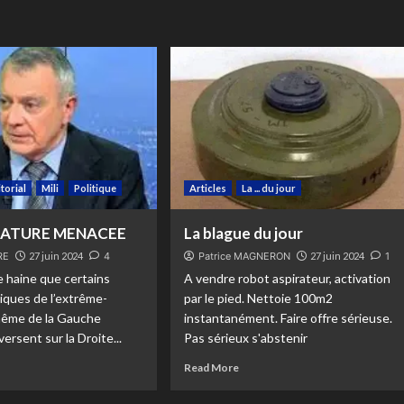
itorial
Mili
Politique
Articles
La ... du jour
TATURE MENACEE
La blague du jour
RE
27 juin 2024
4
Patrice MAGNERON
27 juin 2024
1
e haine que certains
A vendre robot aspirateur, activation
tiques de l’extrême-
par le pied. Nettoie 100m2
ême de la Gauche
instantanément. Faire offre sérieuse.
ersent sur la Droite...
Pas sérieux s'abstenir
Read More