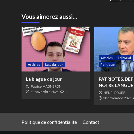
des
publi
Vous aimerez aussi…
Articles
Éditorial
Articles
La ... du jour
Politique
La blague du jour
PATRIOTES, DE
NOTRE LANGUE 
Patrice MAGNERON
30 novembre 2025
1
HENRI ROURE
30 novembre 2025
Politique de confidentialité
Contact