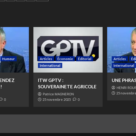
cations
Humeur
Articles
Économie
Éditorial
Articles
Édi
International
International
FENDEZ
ITW GPTV :
UNE PHRAS
!
SOUVERAINETE AGRICOLE
HENRI ROU
25 novembre
Patrice MAGNERON
0
25 novembre 2025
0