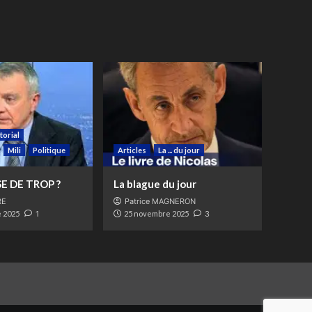
torial
Mili
Politique
Articles
La ... du jour
E DE TROP ?
La blague du jour
RE
Patrice MAGNERON
 2025
1
25 novembre 2025
3