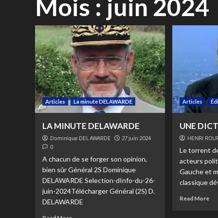
Mois :
juin 2024
Articles
La minute DELAWARDE
Articles
Éd
LA MINUTE DELAWARDE
UNE DIC
Dominique DELAWARDE
27 juin 2024
HENRI ROU
0
Le torrent d
A chacun de se forger son opinion,
acteurs poli
bien sûr Général 2S Dominique
Gauche et m
DELAWARDE Selection-dInfo-du-26-
classique dév
juin-2024Télécharger Général (2S) D.
Read More
DELAWARDE
Read More