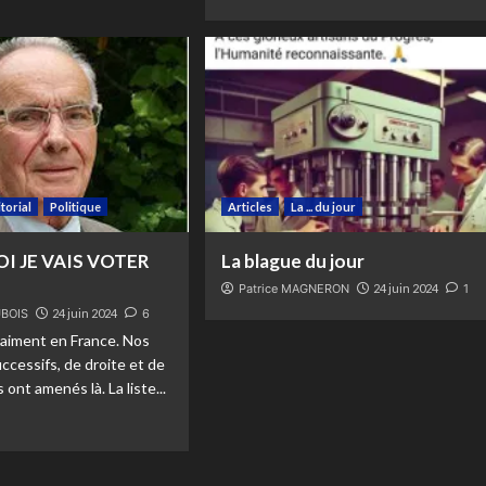
itorial
Politique
Articles
La ... du jour
I JE VAIS VOTER
La blague du jour
Patrice MAGNERON
24 juin 2024
1
BOIS
24 juin 2024
6
raiment en France. Nos
uccessifs, de droite et de
ont amenés là. La liste...