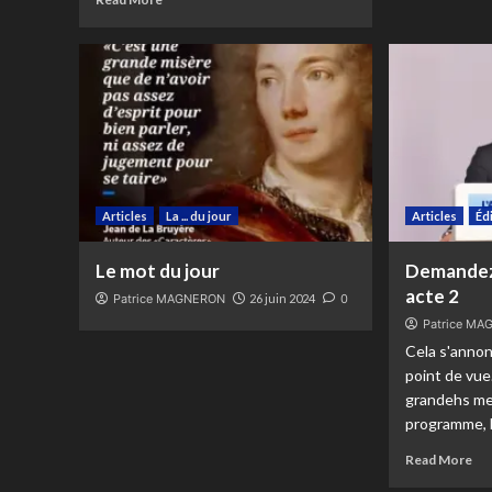
Articles
La ... du jour
Articles
Éd
Le mot du jour
Demandez
acte 2
Patrice MAGNERON
26 juin 2024
0
Patrice M
Cela s'annon
point de vue
grandehs me
programme, l
Read More