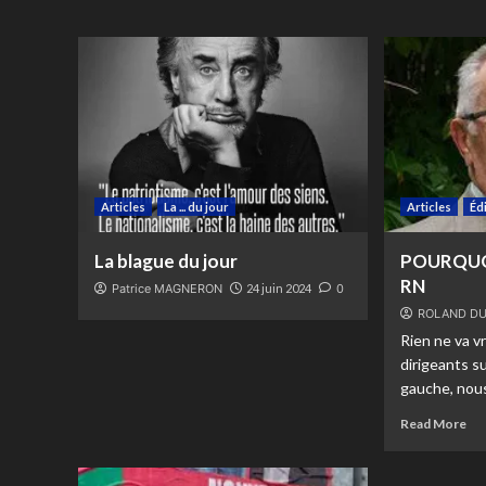
Articles
La ... du jour
Articles
Éd
La blague du jour
POURQUO
RN
Patrice MAGNERON
24 juin 2024
0
ROLAND DU
Rien ne va v
dirigeants s
gauche, nous 
Read More