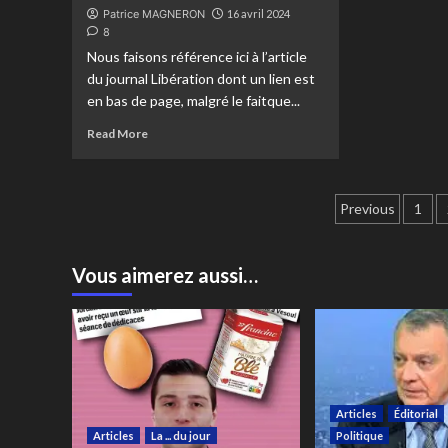
Patrice MAGNERON
16 avril 2024
8
Nous faisons référence ici à l’article
du journal Libération dont un lien est
en bas de page, malgré le faitque...
Read More
Paginat
Previous
1
des
publicat
Vous aimerez aussi…
Articles
Éditorial
Articles
La ... du jour
Politique