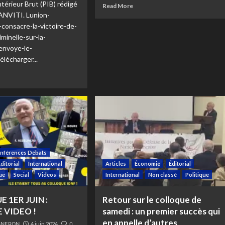
ntérieur Brut (PIB) rédigé
Read More
SANVITI. Lunion-
consacre-la-victoire-de-
iminelle-sur-la-
envoye-le-
lécharger...
nférences Débats
Éditorial
International
Articles
Économie
Éditorial
que
Social
Videos
International
Non classé
Politique
 1ER JUIN :
Retour sur le colloque de
 VIDEO !
samedi : un premier succès qui
en appelle d’autres
AGNERON
4 juin 2024
0