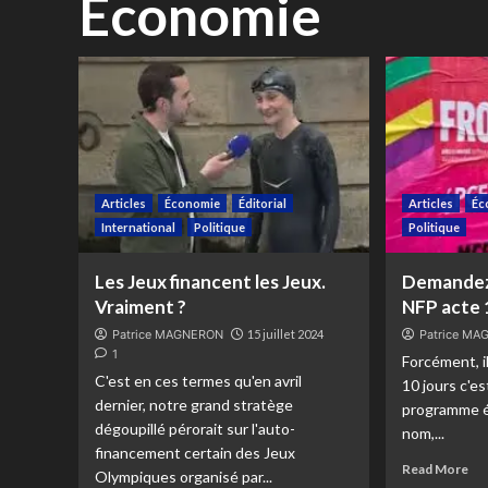
Économie
Articles
Économie
Éditorial
Articles
Éc
International
Politique
Politique
Les Jeux financent les Jeux.
Demandez
Vraiment ?
NFP acte 
Patrice MAGNERON
15 juillet 2024
Patrice M
1
Forcément, i
C'est en ces termes qu'en avril
10 jours c'e
dernier, notre grand stratège
programme é
dégoupillé pérorait sur l'auto-
nom,...
financement certain des Jeux
Read More
Olympiques organisé par...