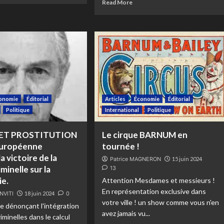
Read More
onomie
Éditorial
Articles
Économie
Éditorial
Politique
International
Politique
ET PROSTITUTION
Le cirque BARNUM en
 européenne
tournée !
a victoire de la
Patrice MAGNERON
15 juin 2024
iminelle sur la
13
ie.
Attention Mesdames et messieurs !
En représentation exclusive dans
NVITI
18 juin 2024
0
votre ville ! un show comme vous n'en
te dénonçant l'intégration
avez jamais vu...
riminelles dans le calcul