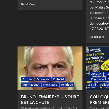
du Produit I
Read More
par Maître 
europeenne-
la-finance-cr
democratie-
17.07.2018Té
Read More
Articles
Co
Articles
Économie
Éditorial
Économie
International
Non classé
Politique
Mili
Politi
BRUNO LEMAIRE : PLUS DURE
COLLOQUE
EST LA CHUTE
PREMIERE
Patrice MAGNERON
14 juin 2024
3
Patrice M