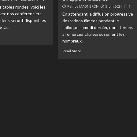
 tables rondes, voici les
Patrice MAGNERON
3 juin 2024
1
vec nos conférenciers...
En attendant la diffusion progressive
ideos seront disponibles
des videos filmées pendant le
 ici...
colloque samedi dernier, nous tenons
à remercier chaleureusement les
nombreux...
Read More