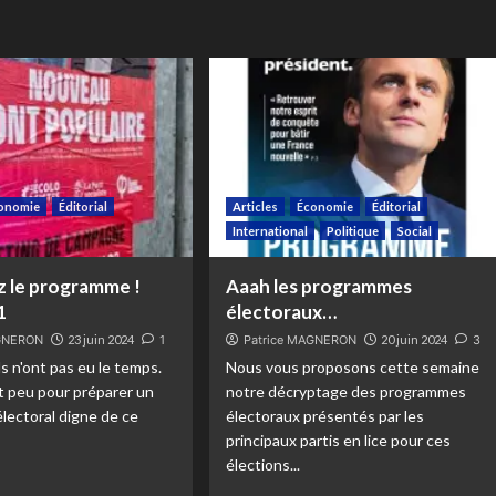
onomie
Éditorial
Articles
Économie
Éditorial
International
Politique
Social
 le programme !
Aaah les programmes
1
électoraux…
AGNERON
23 juin 2024
1
Patrice MAGNERON
20 juin 2024
3
ls n'ont pas eu le temps.
Nous vous proposons cette semaine
st peu pour préparer un
notre décryptage des programmes
lectoral digne de ce
électoraux présentés par les
principaux partis en lice pour ces
élections...