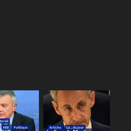
torial
Mili
Politique
Articles
La ... du jour