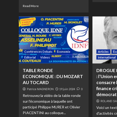
Read More
Conférences Débats
Économie
Articles
Éc
Éditorial
Videos
International
TABLE RONDE
DROGUE 
ECONOMIQUE : DU MOZART
: l’Union
AU TOCARD
consacre l
finance cr
Patrice MAGNERON
19 juin 2024
0
démocrat
Retrouvez la vidéo de la table ronde
sur l'économique à laquelle ont
ROLAND SA
participé Philippe MURER et Olivier
Voici un tex
PIACENTINI au colloque...
d'activités c